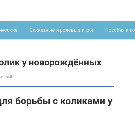
ические
Сюжетные и ролевые игры
Пособия и п
колик у новорождённых
uroskiff
ля борьбы с коликами у