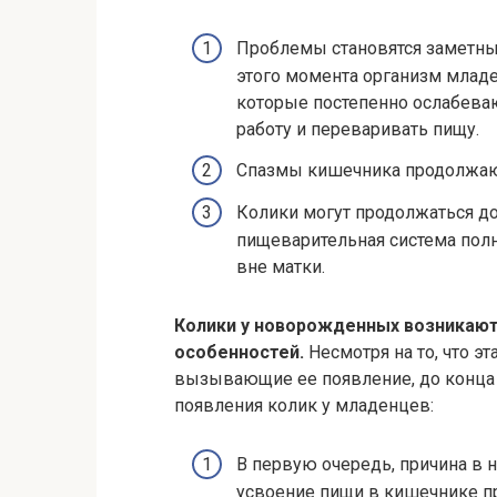
Проблемы становятся заметны
этого момента организм младе
которые постепенно ослабева
работу и переваривать пищу.
Спазмы кишечника продолжаютс
Колики могут продолжаться до
пищеварительная система полн
вне матки.
Колики у новорожденных возникают 
особенностей.
Несмотря на то, что э
вызывающие ее появление, до конца 
появления колик у младенцев:
В первую очередь, причина в 
усвоение пищи в кишечнике п