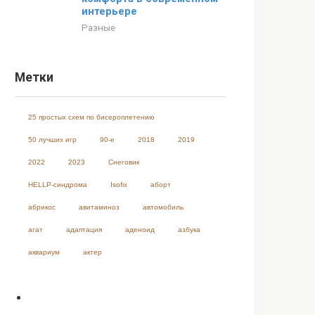
интерьере
Разные
Метки
25 простых схем по бисероплетению
50 лучших игр
90-е
2018
2019
2022
2023
Cнеговик
HELLP-синдрома
Isofix
аборт
абрикос
авитаминоз
автомобиль
агат
адаптация
аденоид
азбука
аквариум
актер