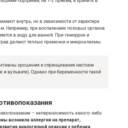
льшими порциями, на 1-2 приема, и хранить в
мают внутрь, но в зависимости от характера
м. Например, при воспалениях половых органов
яется в воду для ванной. При геморрое и
 трав делают теплые примочки и микроклизмы.
ктивны орошения и спринцевания настоем
е и вульвите). Однако при беременности такой
отивопоказания
тивопоказание – непереносимость какого-либо
мы возникла аллергия на препарат,
звития аналогичной реакции у ребенка.