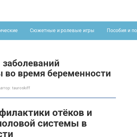
ические
Сюжетные и ролевые игры
Пособия и п
и заболеваний
 во время беременности
Автор:
tauroskiff
филактики отёков и
половой системы в
сти