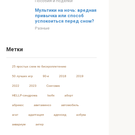
Пособия и поделки
Мультики на ночь: вредная
привычка или способ
успокоиться перед сном?
Разные
Метки
25 простых схем по бисероплетению
50 лучших игр
90-е
2018
2019
2022
2023
Cнеговик
HELLP-синдрома
Isofix
аборт
абрикос
авитаминоз
автомобиль
агат
адаптация
аденоид
азбука
аквариум
актер