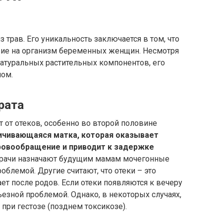
 трав. Его уникальность заключается в том, что
вие на организм беременных женщин. Несмотря
з натуральных растительных компонентов, его
чом.
рата
от отеков, особенно во второй половине
личивающаяся матка, которая оказывает
кровообращение и приводит к задержке
рачи назначают будущим мамам мочегонные
роблемой. Другие считают, что отеки – это
ет после родов. Если отеки появляются к вечеру
рьезной проблемой. Однако, в некоторых случаях,
при гестозе (позднем токсикозе).