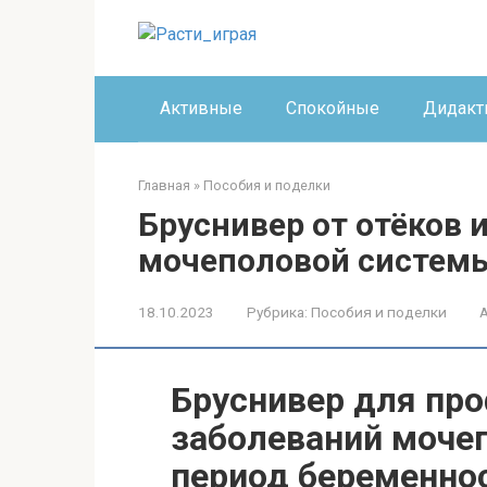
Перейти
к
контенту
Активные
Спокойные
Дидакт
Главная
»
Пособия и поделки
Бруснивер от отёков 
мочеполовой системы
18.10.2023
Рубрика:
Пособия и поделки
Бруснивер для про
заболеваний моче
период беременно