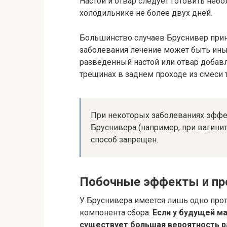
Настой и отвар следует готовить небо
холодильнике не более двух дней.
Большинство случаев Бруснивер прини
заболевания лечение может быть ины
разведенный настой или отвар добавл
трещинах в заднем проходе из смеси
При некоторых заболеваниях эффе
Бруснивера (например, при вагинит
способ запрещен.
Побочные эффекты и пр
У Бруснивера имеется лишь одно про
компонента сбора.
Если у будущей ма
существует большая вероятность ра