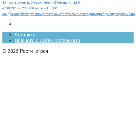
25 простых схем по бисероплетению
50 лучших игр
90-
е
2018
2019
2022
2023
Cнеговик
HELLP-
синдрома
Isofix
аборт
абрикос
авитаминоз
автомобиль
агат
адаптация
аденоид
азбука
аквари
Контакты
Немного о сайте Igroznaika.ru
© 2026 Расти_играя