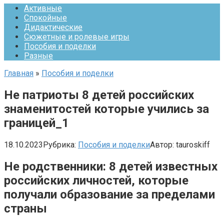
Активные
Спокойные
Дидактические
Сюжетные и ролевые игры
Пособия и поделки
Разные
Главная
»
Пособия и поделки
Не патриоты 8 детей российских
знаменитостей которые учились за
границей_1
18.10.2023
Рубрика:
Пособия и поделки
Автор:
tauroskiff
Не родственники: 8 детей известных
российских личностей, которые
получали образование за пределами
страны