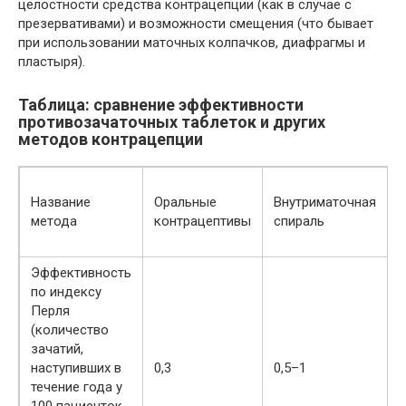
целостности средства контрацепции (как в случае с
презервативами) и возможности смещения (что бывает
при использовании маточных колпачков, диафрагмы и
пластыря).
Таблица: сравнение эффективности
противозачаточных таблеток и других
методов контрацепции
Название
Оральные
Внутриматочная
метода
контрацептивы
спираль
Эффективность
по индексу
Перля
(количество
зачатий,
наступивших в
0,3
0,5–1
0
течение года у