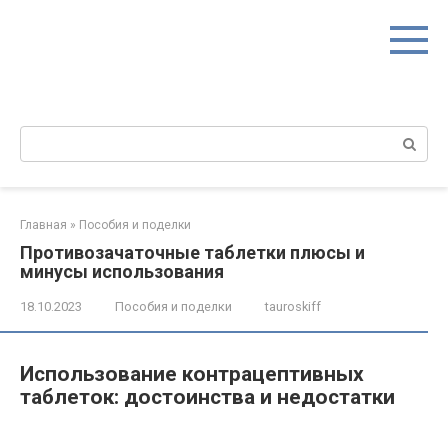
Перейти
к
контенту
Поиск:
Главная
»
Пособия и поделки
Противозачаточные таблетки плюсы и
минусы использования
18.10.2023
Пособия и поделки
tauroskiff
Использование контрацептивных
таблеток: достоинства и недостатки