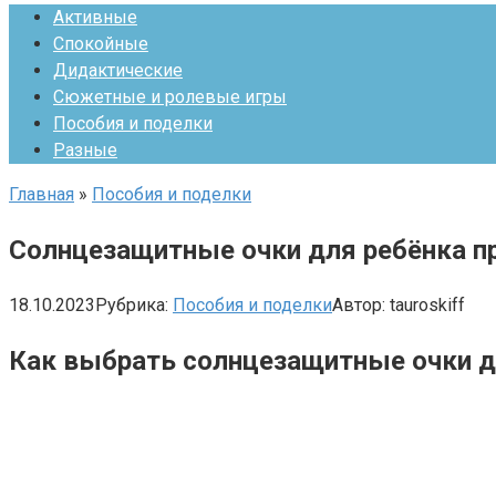
Активные
Спокойные
Дидактические
Сюжетные и ролевые игры
Пособия и поделки
Разные
Главная
»
Пособия и поделки
Солнцезащитные очки для ребёнка пр
18.10.2023
Рубрика:
Пособия и поделки
Автор:
tauroskiff
Как выбрать солнцезащитные очки дл