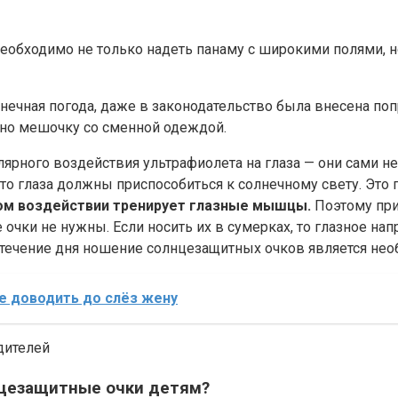
еобходимо не только надеть панаму с широкими полями, н
лнечная погода, даже в законодательство была внесена по
но мешочку со сменной одеждой.
лярного воздействия ультрафиолета на глаза — они сами 
что глаза должны приспособиться к солнечному свету. Это
ом воздействии тренирует глазные мышцы.
Поэтому при
очки не нужны. Если носить их в сумерках, то глазное нап
 в течение дня ношение солнцезащитных очков является не
не доводить до слёз жену
дителей
лнцезащитные очки детям?