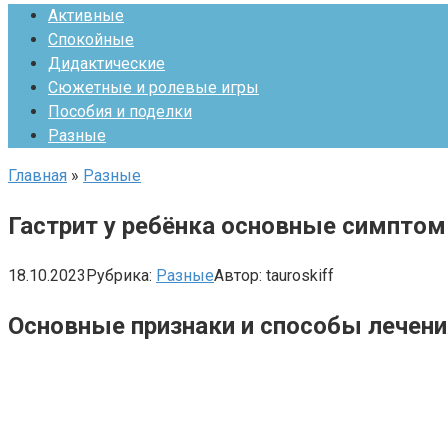
Активные
Спокойные
Дидактические
Сюжетные и ролевые игры
Пособия и поделки
Разные
Главная
»
Разные
Гастрит у ребёнка основные симпто
18.10.2023
Рубрика:
Разные
Автор:
tauroskiff
Основные признаки и способы лечения