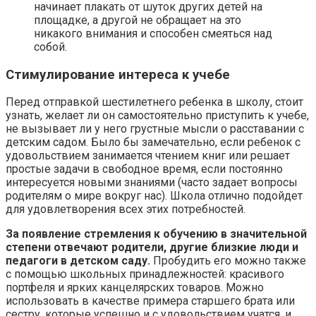
начинает плакать от шуток других детей на
площадке, а другой не обращает на это
никакого внимания и способен смеяться над
собой.
Стимулирование интереса к учебе
Перед отправкой шестилетнего ребенка в школу, стоит
узнать, желает ли он самостоятельно приступить к учебе,
не вызывает ли у него грустные мысли о расставании с
детским садом. Было бы замечательно, если ребенок с
удовольствием занимается чтением книг или решает
простые задачи в свободное время, если постоянно
интересуется новыми знаниями (часто задает вопросы
родителям о мире вокруг нас). Школа отлично подойдет
для удовлетворения всех этих потребностей.
За появление стремления к обучению в значительной
степени отвечают родители, другие близкие люди и
педагоги в детском саду.
Пробудить его можно также
с помощью школьных принадлежностей: красивого
портфеля и ярких канцелярских товаров. Можно
использовать в качестве примера старшего брата или
сестру, которые успешно и с удовольствием учатся, и