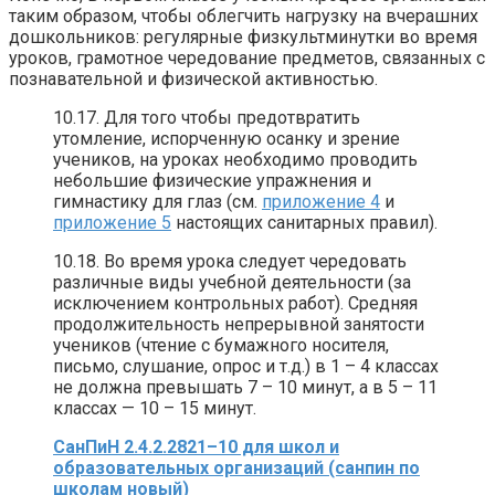
таким образом, чтобы облегчить нагрузку на вчерашних
дошкольников: регулярные физкультминутки во время
уроков, грамотное чередование предметов, связанных с
познавательной и физической активностью.
10.17. Для того чтобы предотвратить
утомление, испорченную осанку и зрение
учеников, на уроках необходимо проводить
небольшие физические упражнения и
гимнастику для глаз (см.
приложение 4
и
приложение 5
настоящих санитарных правил).
10.18. Во время урока следует чередовать
различные виды учебной деятельности (за
исключением контрольных работ). Средняя
продолжительность непрерывной занятости
учеников (чтение с бумажного носителя,
письмо, слушание, опрос и т.д.) в 1 – 4 классах
не должна превышать 7 – 10 минут, а в 5 – 11
классах — 10 – 15 минут.
СанПиН 2.4.2.2821–10 для школ и
образовательных организаций (санпин по
школам новый)