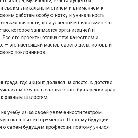
ого актера, музыканта, телеведущего и
ен своим уникальным стилем и вниманием к
 своим работам особую нотку и уникальность.
рческая личность, но и успешный бизнесмен. Он
тво, которое занимается организацией и
 Все его проекты отличаются качеством и
 – это настоящий мастер своего дела, который
 своих поклонников.
града, где акцент делался на спорте, в детстве
чеником ему не позволял стать бунтарский нрав.
 к разным шалостям.
на учебу из-за своей увлеченности театром,
х музыкальных инструментах. Поэтому будущий
я о своем будущем профессии, поэтому учился