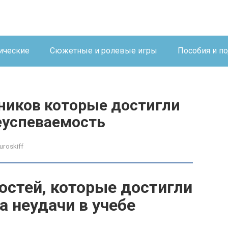
ические
Сюжетные и ролевые игры
Пособия и п
ников которые достигли
еуспеваемость
uroskiff
остей, которые достигли
а неудачи в учебе