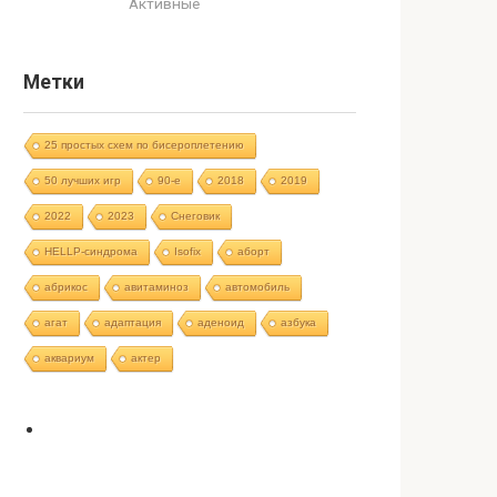
Активные
Метки
25 простых схем по бисероплетению
50 лучших игр
90-е
2018
2019
2022
2023
Cнеговик
HELLP-синдрома
Isofix
аборт
абрикос
авитаминоз
автомобиль
агат
адаптация
аденоид
азбука
аквариум
актер