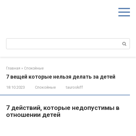
Перейти
к
контенту
Поиск:
Главная
»
Спокойные
7 вещей которые нельзя делать за детей
18.10.2023
Спокойные
tauroskiff
7 действий, которые недопустимы в
отношении детей