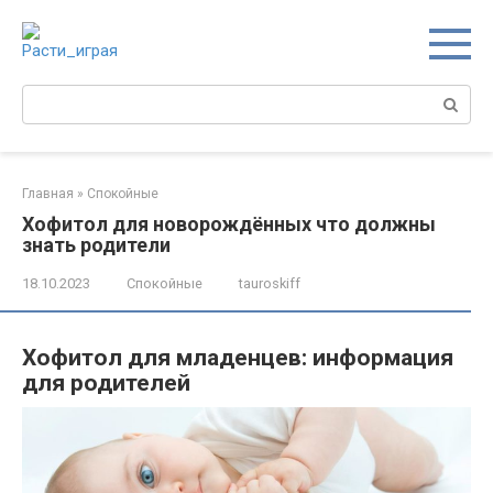
Перейти
к
контенту
Поиск:
Главная
»
Спокойные
Хофитол для новорождённых что должны
знать родители
18.10.2023
Спокойные
tauroskiff
Хофитол для младенцев: информация
для родителей