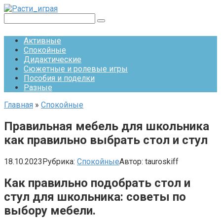
Перейти
к
Поиск:
контенту
Активные
Спокойные
Дидактические
Сюжетные и ролевые игры
Пособия и поделки
Разные
Главная
»
Спокойные
Правильная мебель для школьника
как правильно выбрать стол и стул
18.10.2023
Рубрика:
Спокойные
Автор:
tauroskiff
Как правильно подобрать стол и
стул для школьника: советы по
выбору мебели.