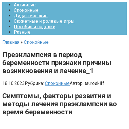
Активные
Спокойные
Дидактические
Сюжетные и ролевые игры
Пособия и поделки
Разные
Главная
»
Спокойные
Преэклампсия в период
беременности признаки причины
возникновения и лечение_1
18.10.2023
Рубрика:
Спокойные
Автор:
tauroskiff
Симптомы, факторы развития и
методы лечения преэклампсии во
время беременности