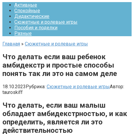
Активные
Спокойные
Дидактические
Сюжетные и ролевые игры
Пособия и поделки
Разные
Главная
»
Сюжетные и ролевые игры
Что делать если ваш ребенок
амбидекстр и простые способы
понять так ли это на самом деле
18.10.2023
Рубрика:
Сюжетные и ролевые игры
Автор:
tauroskiff
Что делать, если ваш малыш
обладает амбидекстрностью, и как
определить, является ли это
действительностью