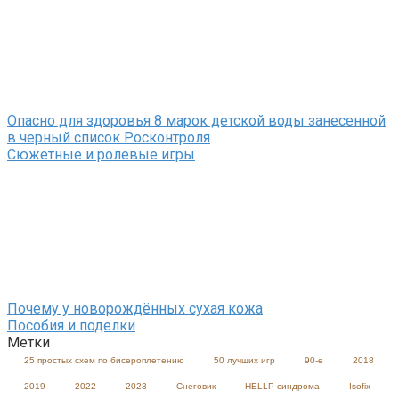
Опасно для здоровья 8 марок детской воды занесенной
в черный список Росконтроля
Сюжетные и ролевые игры
Почему у новорождённых сухая кожа
Пособия и поделки
Метки
25 простых схем по бисероплетению
50 лучших игр
90-е
2018
2019
2022
2023
Cнеговик
HELLP-синдрома
Isofix