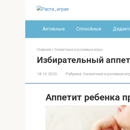
Перейти
к
контенту
Активные
Спокойные
Дидакт
Главная
»
Сюжетные и ролевые игры
Избирательный аппет
18.10.2023
Рубрика:
Сюжетные и ролевые иг
Аппетит ребенка п