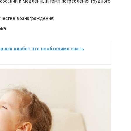
 сосании и медленный темп потребления грудного
ачестве вознаграждения;
ка.
арный диабет что необходимо знать