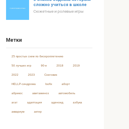
сложно учиться в школе
Сюжетные и ролевые игры
Метки
25 простых схем по бисероплетению
50 лучших игр
90-е
2018
2019
2022
2023
Cнеговик
HELLP-синдрома
Isofix
аборт
абрикос
авитаминоз
автомобиль
агат
адаптация
аденоид
азбука
аквариум
актер