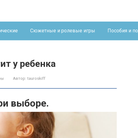
ические
Сюжетные и ролевые игры
Пособия и п
ит у ребенка
ры
Автор:
tauroskiff
ри выборе.