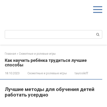
Перейти
к
контенту
Поиск:
Главная
»
Сюжетные и ролевые игры
Как научить ребёнка трудиться лучшие
способы
18.10.2023
Сюжетные и ролевые игры
tauroskiff
Лучшие методы для обучения детей
работать усердно