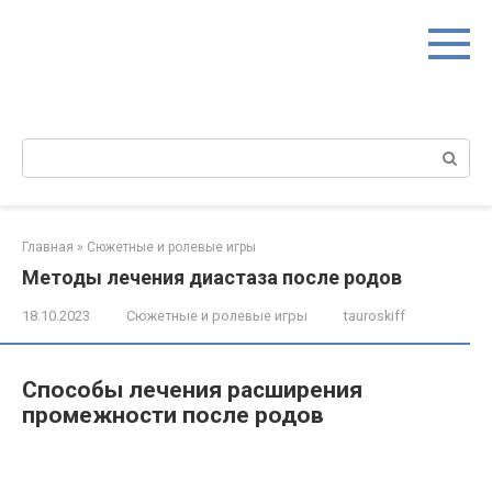
Перейти
к
контенту
Поиск:
Главная
»
Сюжетные и ролевые игры
Методы лечения диастаза после родов
18.10.2023
Сюжетные и ролевые игры
tauroskiff
Способы лечения расширения
промежности после родов