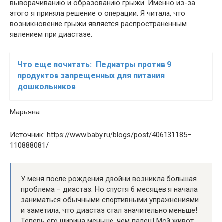
выворачиванию и образованию грыжи. Именно из-за
этого я приняла решение о операции. Я читала, что
возникновение грыжи является распространенным
явлением при диастазе.
Что еще почитать:
Педиатры против 9
продуктов запрещенных для питания
дошкольников
Марьяна
Источник: https://www.baby.ru/blogs/post/406131185–
110888081/
У меня после рождения двойни возникла большая
проблема – диастаз. Но спустя 6 месяцев я начала
заниматься обычными спортивными упражнениями
и заметила, что диастаз стал значительно меньше!
Теперь его ширина меньше, чем палец! Мой живот