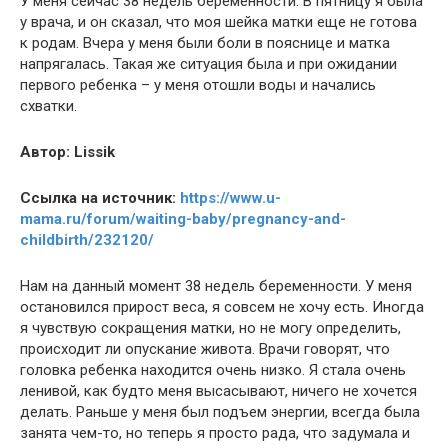
У меня сейчас 38 недель беременности. В пятницу я была
у врача, и он сказал, что моя шейка матки еще не готова
к родам. Вчера у меня были боли в пояснице и матка
напрягалась. Такая же ситуация была и при ожидании
первого ребенка – у меня отошли воды и начались
схватки.
Автор: Lissik
Ссылка на источник:
https://www.u-
mama.ru/forum/waiting-baby/pregnancy-and-
childbirth/232120/
Нам на данный момент 38 недель беременности. У меня
остановился прирост веса, я совсем не хочу есть. Иногда
я чувствую сокращения матки, но не могу определить,
происходит ли опускание живота. Врачи говорят, что
головка ребенка находится очень низко. Я стала очень
ленивой, как будто меня высасывают, ничего не хочется
делать. Раньше у меня был подъем энергии, всегда была
занята чем-то, но теперь я просто рада, что задумала и