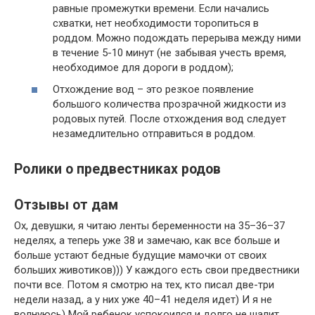
равные промежутки времени. Если начались
схватки, нет необходимости торопиться в
роддом. Можно подождать перерыва между ними
в течение 5-10 минут (не забывая учесть время,
необходимое для дороги в роддом);
Отхождение вод – это резкое появление
большого количества прозрачной жидкости из
родовых путей. После отхождения вод следует
незамедлительно отправиться в роддом.
Ролики о предвестниках родов
Отзывы от дам
Ох, девушки, я читаю ленты беременности на 35–36–37
неделях, а теперь уже 38 и замечаю, как все больше и
больше устают бедные будущие мамочки от своих
больших животиков))) У каждого есть свои предвестники
почти все. Потом я смотрю на тех, кто писал две-три
недели назад, а у них уже 40–41 неделя идет) И я не
волнуюсь) Мой ребенок успокоился и долго не шалит.