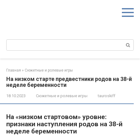
Перейти
к
контенту
Поиск:
Главная
»
Сюжетные и ролевые игры
На низком старте предвестники родов на 38-й
неделе беременности
18.10.2023
Сюжетные и ролевые игры
tauroskiff
На «низком стартовом» уровне:
признаки наступления родов на 38-й
неделе беременности