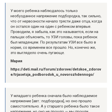
У моего ребенка наблюдалось только
необузданное напряжение подбородка, так сильно,
что от нервозности начало трясти даже отца, когда
он остался один на один с ребенком впервые.
Проводили, я забыла, как это называется, если на
пальцах объяснить, то УЗИ головы, пока ребенок
был младенцем. По результатам УЗИ все было в
норме, со временем все прошло. Но, конечно же,
это выглядело очень пугающе.
Мария
https://deti.mail.ru/forum/zdorove/detskoe_zdorov
e/trjasetsja_podborodok_u_novorozhdennogo/
У младшего ребенка сначала было наблюдаемое
напряжение [авт.: подбородка], но оно прошло
самостоятельно. А у старшего ребенка было такое
напряжение, но оно не прошло — мы прошли