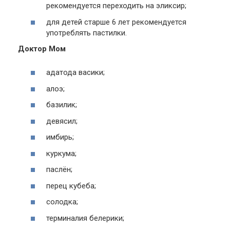
рекомендуется переходить на эликсир;
для детей старше 6 лет рекомендуется
употреблять пастилки.
Доктор Мом
адатода васики;
алоэ;
базилик;
девясил;
имбирь;
куркума;
паслён;
перец кубеба;
солодка;
терминалия белерики;