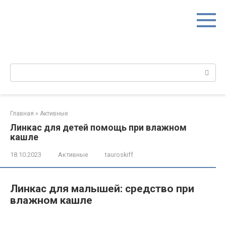
Перейти
к
контенту
Поиск:
Главная
»
Активные
Линкас для детей помощь при влажном
кашле
18.10.2023
Активные
tauroskiff
Линкас для малышей: средство при
влажном кашле