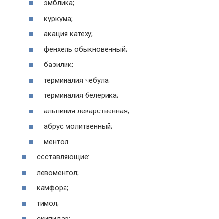
эмблика;
куркума;
акация катеху;
фенхель обыкновенный;
базилик;
терминалия чебула;
терминалия белерика;
альпиния лекарственная;
абрус молитвенный;
ментол.
составляющие:
левоментол;
камфора;
тимол;
скипидар;