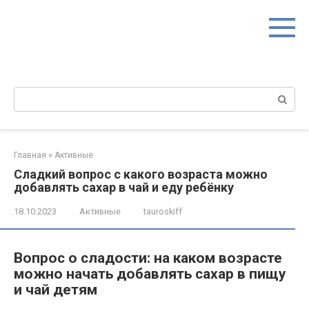
Перейти
к
контенту
Поиск:
Главная
»
Активные
Сладкий вопрос с какого возраста можно
добавлять сахар в чай и еду ребёнку
18.10.2023
Активные
tauroskiff
Вопрос о сладости: на каком возрасте
можно начать добавлять сахар в пищу
и чай детям