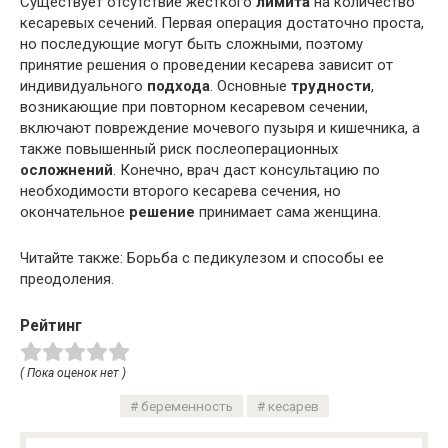
Существует отсутствие жесткого
лимита
на количество
кесаревых сечений. Первая операция достаточно проста,
но последующие могут быть сложными, поэтому
принятие решения о проведении кесарева зависит от
индивидуального
подхода
. Основные
трудности
,
возникающие при повторном кесаревом сечении,
включают повреждение мочевого пузыря и кишечника, а
также повышенный риск послеоперационных
осложнений
. Конечно, врач даст консультацию по
необходимости второго кесарева сечения, но
окончательное
решение
принимает сама женщина.
Читайте также: Борьба с педикулезом и способы ее
преодоления.
Рейтинг
( Пока оценок нет )
беременность
кесарев