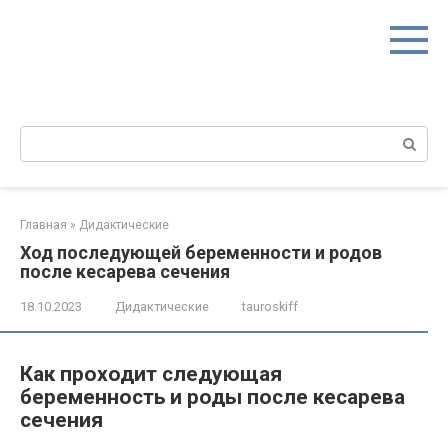
Перейти
к
контенту
Поиск:
Главная
»
Дидактические
Ход последующей беременности и родов
после кесарева сечения
18.10.2023
Дидактические
tauroskiff
Как проходит следующая
беременность и роды после кесарева
сечения