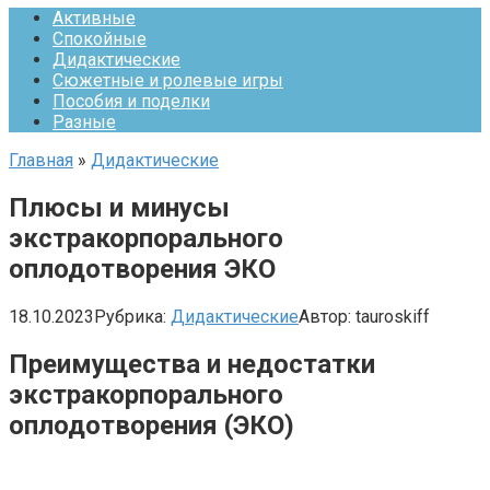
Активные
Спокойные
Дидактические
Сюжетные и ролевые игры
Пособия и поделки
Разные
Главная
»
Дидактические
Плюсы и минусы
экстракорпорального
оплодотворения ЭКО
18.10.2023
Рубрика:
Дидактические
Автор:
tauroskiff
Преимущества и недостатки
экстракорпорального
оплодотворения (ЭКО)