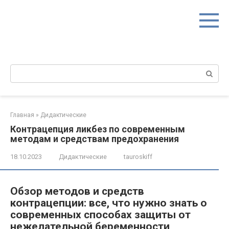
Перейти
к
контенту
Поиск:
Главная
»
Дидактические
Контрацепция ликбез по современным
методам и средствам предохранения
18.10.2023
Дидактические
tauroskiff
Обзор методов и средств
контрацепции: все, что нужно знать о
современных способах защиты от
нежелательной беременности