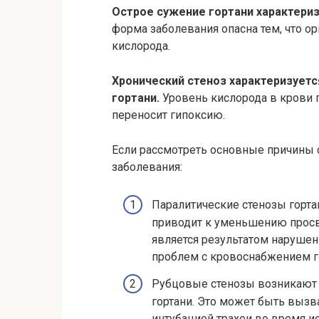
Острое сужение гортани характери
форма заболевания опасна тем, что ор
кислорода.
Хронический стеноз характеризует
гортани.
Уровень кислорода в крови п
переносит гипоксию.
Если рассмотреть основные причины
заболевания:
Паралитические стенозы горта
приводит к уменьшению просвет
является результатом наруше
проблем с кровоснабжением г
Рубцовые стенозы возникают и
гортани. Это может быть вызв
интубацией трахеи во время и