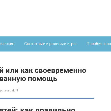
ические
Сюжетные и ролевые игры
Пособия и п
ей или как своевременно
ованную помощь
р:
tauroskiff
етей: как правильно