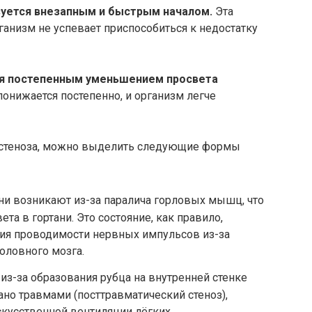
зуется внезапным и быстрым началом.
Эта
ганизм не успевает приспособиться к недостатку
ся постепенным уменьшением просвета
онижается постепенно, и организм легче
 стеноза, можно выделить следующие формы
ни возникают из-за паралича горловых мышц, что
а в гортани. Это состояние, как правило,
ния проводимости нервных импульсов из-за
оловного мозга.
з-за образования рубца на внутренней стенке
ано травмами (посттравматический стеноз),
скусственной вентиляции лёгких