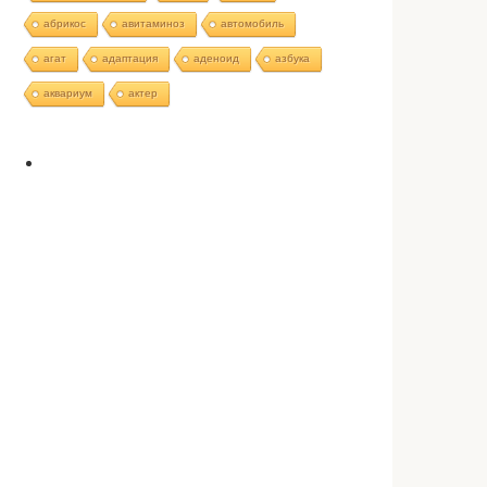
абрикос
авитаминоз
автомобиль
агат
адаптация
аденоид
азбука
аквариум
актер