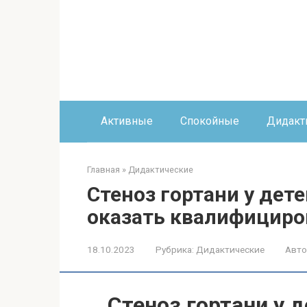
Перейти
к
контенту
Активные
Спокойные
Дидакт
Главная
»
Дидактические
Стеноз гортани у дет
оказать квалифицир
18.10.2023
Рубрика:
Дидактические
Авто
Стеноз гортани у д