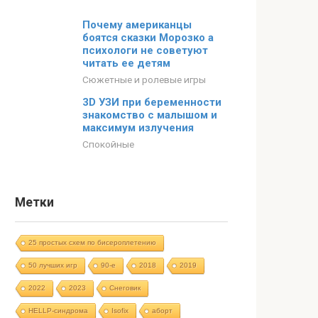
Почему американцы
боятся сказки Морозко а
психологи не советуют
читать ее детям
Сюжетные и ролевые игры
3D УЗИ при беременности
знакомство с малышом и
максимум излучения
Спокойные
Метки
25 простых схем по бисероплетению
50 лучших игр
90-е
2018
2019
2022
2023
Cнеговик
HELLP-синдрома
Isofix
аборт