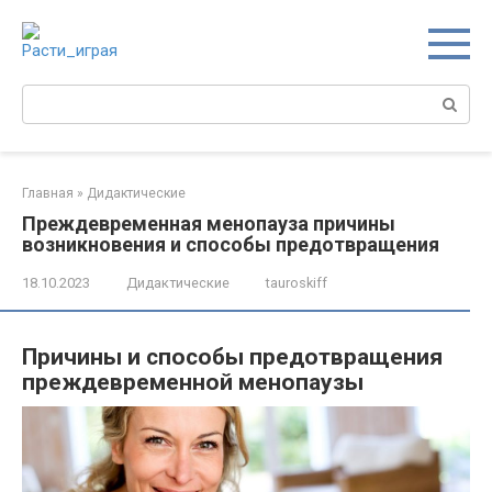
Перейти
к
контенту
Поиск:
Главная
»
Дидактические
Преждевременная менопауза причины
возникновения и способы предотвращения
18.10.2023
Дидактические
tauroskiff
Причины и способы предотвращения
преждевременной менопаузы