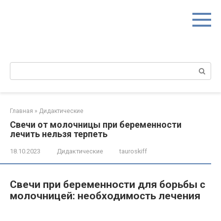
Перейти
к
контенту
Поиск:
Главная
»
Дидактические
Свечи от молочницы при беременности
лечить нельзя терпеть
18.10.2023
Дидактические
tauroskiff
Свечи при беременности для борьбы с
молочницей: необходимость лечения