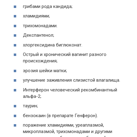
грибами рода кандида;
хламидиями;
трихомонадами.
Декспантенол;
хлоргексидина биглюконат.
Острый и хронический вагинит разного
происхождения;
эрозия шейки матки;
улучшение заживления слизистой влагалища.
Интерферон человеческий рекомбинантный
альфа-2;
таурин;
бензокаин (в препарате Генферон).
поражение хламидиями, уреаплазмой,
микроплазмой, трихомонадами и другими