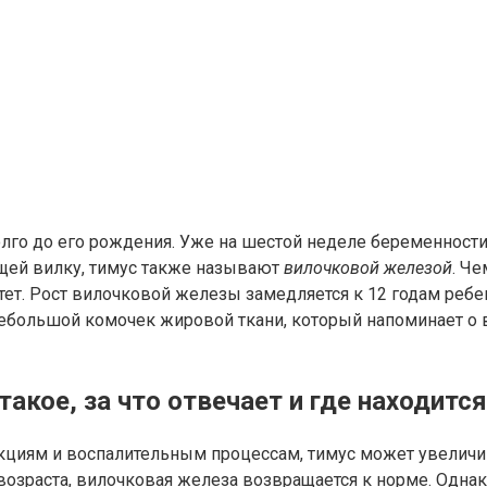
лго до его рождения. Уже на шестой неделе беременности
щей вилку, тимус также называют
вилочковой железой
. Ч
астет. Рост вилочковой железы замедляется к 12 годам реб
небольшой комочек жировой ткани, который напоминает о в
такое, за что отвечает и где находится
кциям и воспалительным процессам, тимус может увеличива
о возраста, вилочковая железа возвращается к норме. Одн