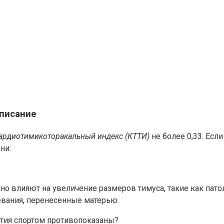
описание
ардиотимикоторакальный индекс (КТТИ)
не более 0,33. Есл
ни:
о влияют на увеличение размеров тимуса, такие как пато
евания, перенесенные матерью.
нятия спортом противопоказаны?