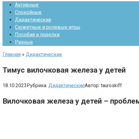
Активные
Спокойные
Дидактические
Сюжетные и ролевые игры
Пособия и поделки
Разные
Главная
»
Дидактические
Тимус вилочковая железа у детей
18.10.2023
Рубрика:
Дидактические
Автор:
tauroskiff
Вилочковая железа у детей – пробл