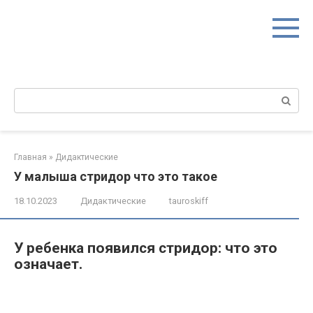
Перейти
к
контенту
Поиск:
Главная
»
Дидактические
У малыша стридор что это такое
18.10.2023
Дидактические
tauroskiff
У ребенка появился стридор: что это
означает.