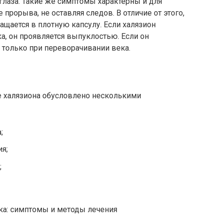
 глаза. Такие же симптомы характерны и для
 прорыва, не оставляя следов. В отличие от этого,
ащается в плотную капсулу. Если халязион
а, он проявляется выпуклостью. Если он
ь только при переворачивании века.
 халязиона обусловлено несколькими
;
я;
;
ка: симптомы и методы лечения