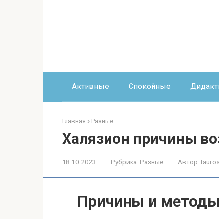
Перейти
к
контенту
Активные
Спокойные
Дидакт
Главная
»
Разные
Халязион причины во
18.10.2023
Рубрика:
Разные
Автор:
tauros
Причины и методы