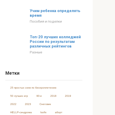
Учим ребенка определять
время
Пособия и поделки
Топ-20 лучших колледжей
России по результатам
различных рейтингов
Разные
Метки
25 простых схем по бисероплетению
50 лучших игр
90-е
2018
2019
2022
2023
Cнеговик
HELLP-синдрома
Isofix
аборт