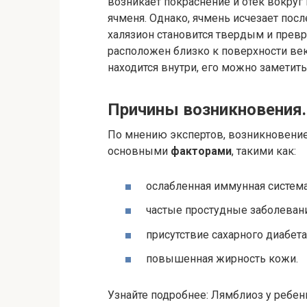
возникает покраснение и отек вокруг
ячменя. Однако, ячмень исчезает после
халязион становится твердым и превр
расположен близко к поверхности век
находится внутри, его можно заметит
Причины возникновения.
По мнению экспертов, возникновение
основными
факторами
, такими как:
ослабленная иммунная система
частые простудные заболевани
присутствие сахарного диабета
повышенная жирность кожи.
Узнайте подробнее: Лямблиоз у ребен