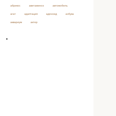
абрикос
авитаминоз
автомобиль
агат
адаптация
аденоид
азбука
аквариум
актер