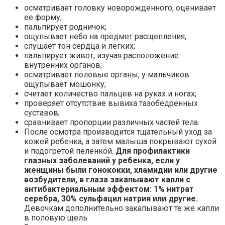
осматривает головку новорожденного, оценивает
ее форму;
пальпирует родничок;
ощупывает небо на предмет расщепления;
слушает тон сердца и легких;
пальпирует живот, изучая расположение
внутренних органов;
осматривает половые органы, у мальчиков
ощупывает мошонку;
считает количество пальцев на руках и ногах;
проверяет отсутствие вывиха тазобедренных
суставов;
сравнивает пропорции различных частей тела.
После осмотра производится тщательный уход за
кожей ребенка, а затем малыша покрывают сухой
и подогретой пеленкой.
Для профилактики
глазных заболеваний у ребенка, если у
женщины были гонококки, хламидии или другие
возбудители, в глаза закапывают капли с
антибактериальным эффектом: 1% нитрат
серебра, 30% сульфацил натрия или другие.
Девочкам дополнительно закапывают те же капли
в половую щель.