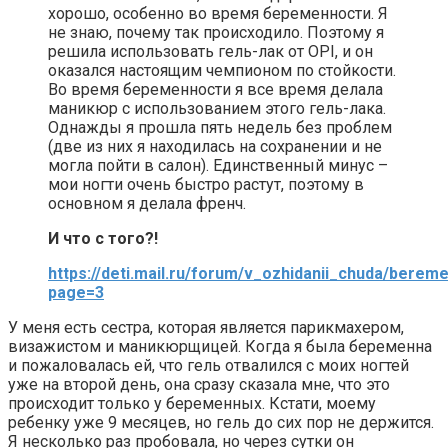
хорошо, особенно во время беременности. Я
не знаю, почему так происходило. Поэтому я
решила использовать гель-лак от OPI, и он
оказался настоящим чемпионом по стойкости.
Во время беременности я все время делала
маникюр с использованием этого гель-лака.
Однажды я прошла пять недель без проблем
(две из них я находилась на сохранении и не
могла пойти в салон). Единственный минус –
мои ногти очень быстро растут, поэтому в
основном я делала френч.
И что с того?!
https://deti.mail.ru/forum/v_ozhidanii_chuda/ber
page=3
У меня есть сестра, которая является парикмахером,
визажистом и маникюрщицей. Когда я была беременна
и пожаловалась ей, что гель отвалился с моих ногтей
уже на второй день, она сразу сказала мне, что это
происходит только у беременных. Кстати, моему
ребенку уже 9 месяцев, но гель до сих пор не держится.
Я несколько раз пробовала, но через сутки он