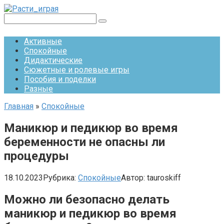
Перейти
к
Поиск:
контенту
Активные
Спокойные
Дидактические
Сюжетные и ролевые игры
Пособия и поделки
Разные
Главная
»
Спокойные
Маникюр и педикюр во время
беременности не опасны ли
процедуры
18.10.2023
Рубрика:
Спокойные
Автор:
tauroskiff
Можно ли безопасно делать
маникюр и педикюр во время