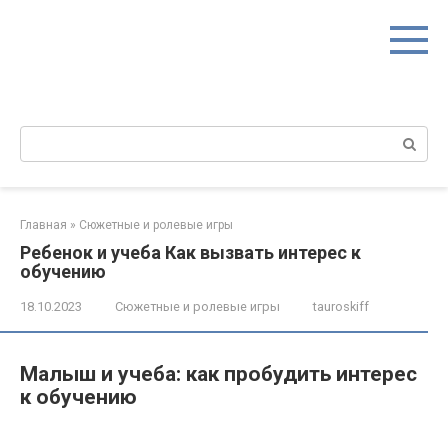
Перейти
к
контенту
Поиск:
Главная
»
Сюжетные и ролевые игры
Ребенок и учеба Как вызвать интерес к
обучению
18.10.2023
Сюжетные и ролевые игры
tauroskiff
Малыш и учеба: как пробудить интерес
к обучению