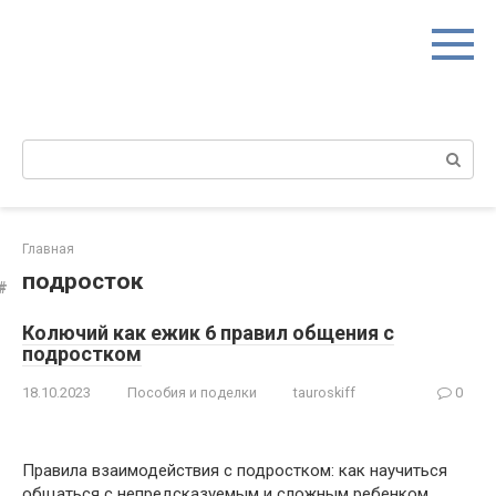
Перейти
к
контенту
Поиск:
Главная
подросток
Колючий как ежик 6 правил общения с
подростком
18.10.2023
Пособия и поделки
tauroskiff
0
Правила взаимодействия с подростком: как научиться
общаться с непредсказуемым и сложным ребенком