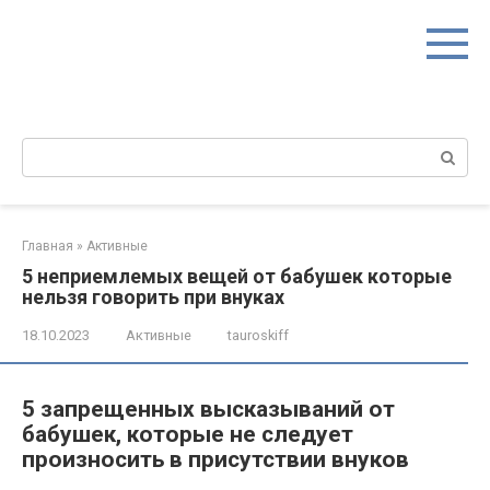
Перейти
к
контенту
Поиск:
Главная
»
Активные
5 неприемлемых вещей от бабушек которые
нельзя говорить при внуках
18.10.2023
Активные
tauroskiff
5 запрещенных высказываний от
бабушек, которые не следует
произносить в присутствии внуков