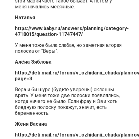
этой марки часто такое бывает. А потом у
меня начались месячные.
Наталья
https://www.baby.ru/answers/planning/category-
4718015/question-11747447/
У меня тоже была слабая, но заметная вторая
полоска от “Веры”.
Алёна Зяблова
https://deti.mail.ru/forum/v_ozhidanii_chuda/plani
page=3
Вера и би шуре (будьте уверены) склонны
врать. У меня тоже две полоски появлялись,
когда ничего не было. Если фрау и Эви хоть
бледную полоску покажут, значит, есть
беременность.
Женя Васина
https://deti.mail.ru/forum/v_ozhidanii_chuda/plani