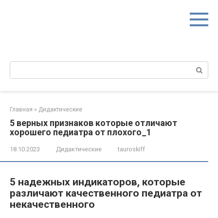
Перейти
к
контенту
Поиск:
Главная
»
Дидактические
5 верных признаков которые отличают
хорошего педиатра от плохого_1
18.10.2023
Дидактические
tauroskiff
5 надежных индикаторов, которые
различают качественного педиатра от
некачественного