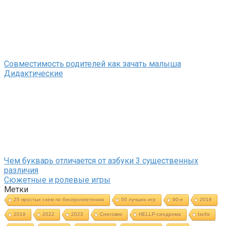
Совместимость родителей как зачать малыша
Дидактические
Чем букварь отличается от азбуки 3 существенных
различия
Сюжетные и ролевые игры
Метки
25 простых схем по бисероплетению
50 лучших игр
90-е
2018
2019
2022
2023
Cнеговик
HELLP-синдрома
Isofix