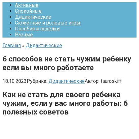
Активные
Спокойные
Дидактические
Сюжетные и ролевые игры
Пособия и поделки
Разные
Главная
»
Дидактические
6 способов не стать чужим ребенку
если вы много работаете
18.10.2023
Рубрика:
Дидактические
Автор:
tauroskiff
Как не стать для своего ребенка
чужим, если у вас много работы: 6
полезных советов