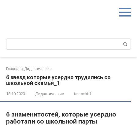
Перейти
к
контенту
Поиск:
Главная
»
Дидактические
6 звезд которые усердно трудились со
школьной скамьи_1
18.10.2023
Дидактические
tauroskiff
6 знаменитостей, которые усердно
работали со школьной парты