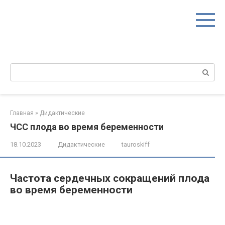
Перейти
к
контенту
Поиск:
Главная
»
Дидактические
ЧСС плода во время беременности
18.10.2023
Дидактические
tauroskiff
Частота сердечных сокращений плода
во время беременности