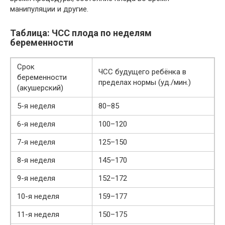
манипуляции и другие.
Таблица: ЧСС плода по неделям
беременности
Срок
ЧСС будущего ребёнка в
беременности
пределах нормы (уд./мин.)
(акушерский)
5-я неделя
80–85
6-я неделя
100–120
7-я неделя
125–150
8-я неделя
145–170
9-я неделя
152–172
10-я неделя
159–177
11-я неделя
150–175