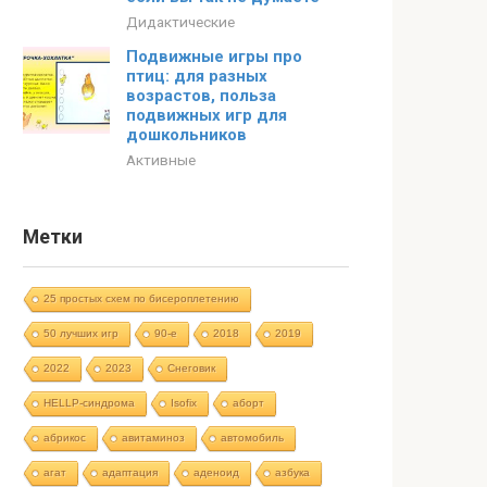
Дидактические
Подвижные игры про
птиц: для разных
возрастов, польза
подвижных игр для
дошкольников
Активные
Метки
25 простых схем по бисероплетению
50 лучших игр
90-е
2018
2019
2022
2023
Cнеговик
HELLP-синдрома
Isofix
аборт
абрикос
авитаминоз
автомобиль
агат
адаптация
аденоид
азбука