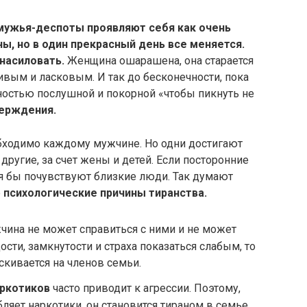
мужья-деспоты проявляют себя как очень
, но в один прекрасный день все меняется.
насиловать.
Женщина ошарашена, она старается
ивым и ласковым. И так до бесконечности, пока
ностью послушной и покорной «чтобы пикнуть не
верждения.
обходимо каждому мужчине. Но одни достигают
 другие, за счет жены и детей. Если посторонние
отя бы почувствуют близкие люди. Так думают
е
психологические причины тиранства.
чина не может справиться с ними и не может
ости, замкнутости и страха показаться слабым, то
кивается на членов семьи.
аркотиков
часто приводит к агрессии. Поэтому,
ляет наркотики, он становится тираном в семье.