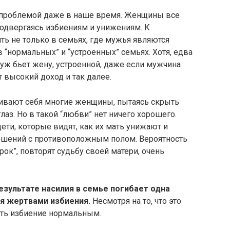
й проблемой даже в наше время. Женщины все
подвергаясь избиениям и унижениям. К
ь не только в семьях, где мужья являются
 “нормальных” и “устроенных” семьях. Хотя, едва
уж бьет жену, устроенной, даже если мужчина
 высокий доход и так далее.
окаивают себя многие женщины, пытаясь скрыть
лаз. Но в такой “любви” нет ничего хорошего.
дети, которые видят, как их мать унижают и
ошений с противоположным полом. Вероятность
рок”, повторят судьбу своей матери, очень
езультате насилия в семье погибает одна
ся жертвами избиения.
Несмотря на то, что это
ать избиение нормальным.