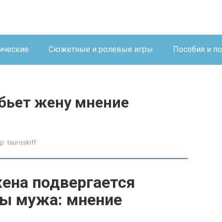
ические
Сюжетные и ролевые игры
Пособия и п
 бьет жену мнение
р:
tauroskiff
жена подвергается
ны мужа: мнение