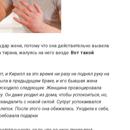
 удар жене, потому что она действительно вывела
в тирана, жалуясь на него везде.
Вот такой
т, и Кирилл за это время ни разу не поднял руку на
была в предыдущем браке, и его бывшая жена
роисходило следующее. Женщина провоцировала
. Он даже уходил из дома, чтобы успокоиться, но,
кандалить с новой силой. Супруг успокаивался
лепок. После этого она обижалась. Уходила к себе,
требовала подарки.
етственность за то, что ее муж проявляет