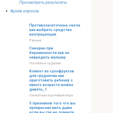
Просмотреть результаты
Архив опросов
Противозачаточные свечи
как выбрать средство
контрацепции
Разные
Санорин при
беременности как не
навредить малышу
Пособия и поделки
Компот из сухофруктов
для грудничка как
приготовить ребенку с
какого возраста можно
давать_1
Сюжетные и ролевые игры
5 признаков того что вы
прекрасная мать даже
если вы так не думаете