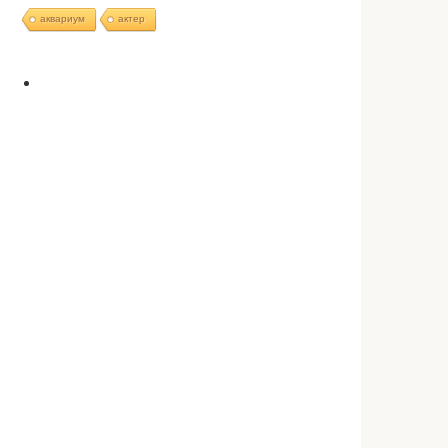
аквариум
актер