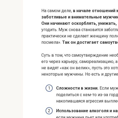
На самом деле,
в начале отношений 
заботливые и внимательные мужчины
Они начинают оскорблять, унижать, 
угодить. Муж снова становится заботл
практически не сделает женщину пол
посмела».
Так он достигает самоут
Суть в том, что самоутверждение не
его через карьеру, самореализацию, а
не видят «как он велик», пусть это х
некоторые мужчины. Но есть и други
Сложности в жизни.
Если муж
поделиться с кем-то из-за горд
накопившаяся агрессия выплес
Использование алкоголя и н
если мужчина пьет или употреб