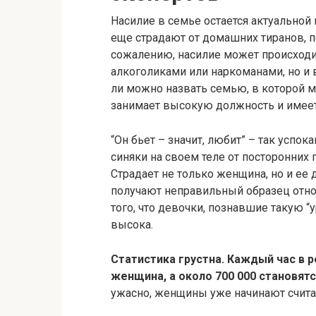
Насилие в семье остается актуально
еще страдают от домашних тиранов, 
сожалению, насилие может происходит
алкоголиками или наркоманами, но и в
ли можно назвать семью, в которой м
занимает высокую должность и имеет
“Он бьет – значит, любит” – так усп
синяки на своем теле от посторонних г
Страдает не только женщина, но и ее 
получают неправильный образец отн
того, что девочки, познавшие такую “у
высока.
Статистика грустна. Каждый час в р
женщина, а около 700 000 становят
ужасно, женщины уже начинают счит