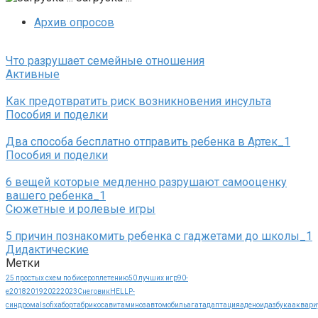
Архив опросов
Что разрушает семейные отношения
Активные
Как предотвратить риск возникновения инсульта
Пособия и поделки
Два способа бесплатно отправить ребенка в Артек_1
Пособия и поделки
6 вещей которые медленно разрушают самооценку
вашего ребенка_1
Сюжетные и ролевые игры
5 причин познакомить ребенка с гаджетами до школы_1
Дидактические
Метки
25 простых схем по бисероплетению
50 лучших игр
90-
е
2018
2019
2022
2023
Cнеговик
HELLP-
синдрома
Isofix
аборт
абрикос
авитаминоз
автомобиль
агат
адаптация
аденоид
азбука
аквари