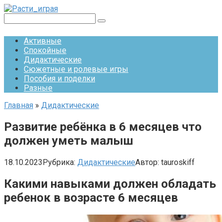
Перейти
к
Поиск:
контенту
Активные
Спокойные
Дидактические
Сюжетные и ролевые игры
Пособия и поделки
Разные
Главная
»
Дидактические
Развитие ребёнка в 6 месяцев что
должен уметь малыш
18.10.2023
Рубрика:
Дидактические
Автор:
tauroskiff
Какими навыками должен обладать
ребенок в возрасте 6 месяцев