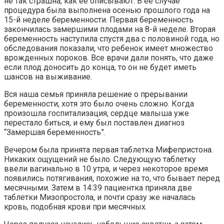
не так страшна, как ее описывают. В ее случае
процедура была выполнена осенью прошлого года на
15-й неделе беременности. Первая беременность
закончилась замершими плодами на 8-й неделе. Вторая
беременность наступила спустя два с половиной года, но
обследования показали, что ребенок имеет множество
врожденных пороков. Все врачи дали понять, что даже
если плод доносить до конца, то он не будет иметь
шансов на выживание.
Вся наша семья приняла решение о прерывании
беременности, хотя это было очень сложно. Когда
произошла госпитализация, сердце малыша уже
перестало биться, и ему был поставлен диагноз
“Замершая беременность”.
Вечером была принята первая таблетка Мифепристона.
Никаких ощущений не было. Следующую таблетку
ввели вагинально в 10 утра, и через некоторое время
появились потягивания, похожие на то, что бывает перед
месячными. Затем в 14:39 пациентка приняла две
таблетки Мизопростола, и почти сразу же началась
кровь, подобная крови при месячных.