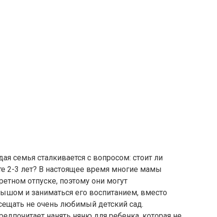
дая семья сталкивается с вопросом: стоит ли
сте 2-3 лет? В настоящее время многие мамы
ретном отпуске, поэтому они могут
лышом и заниматься его воспитанием, вместо
осещать не очень любимый детский сад.
редпочитает нанять няню для ребенка, которая не