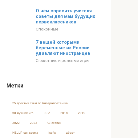
О чём спросить учителя
советы для мам будущих
первоклассников
Спокойные
7 вещей которыми
беременные из России
удивляют иностранцев
Сюжетные и ролевые игры
Метки
25 простых схем по бисероплетению
50 лучших игр
90-е
2018
2019
2022
2023
Cнеговик
HELLP-синдрома
Isofix
аборт