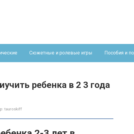
ические
Сюжетные и ролевые игры
Пособия и п
иучить ребенка в 2 3 года
р:
tauroskiff
ебенка 2-3 лет в