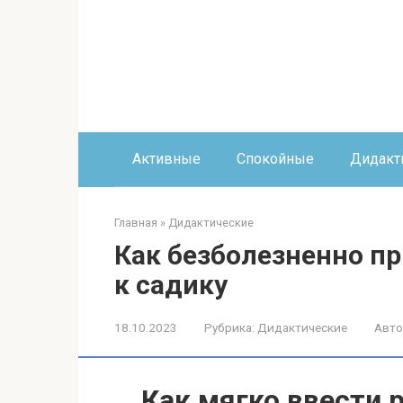
Перейти
к
контенту
Активные
Спокойные
Дидакт
Главная
»
Дидактические
Как безболезненно пр
к садику
18.10.2023
Рубрика:
Дидактические
Авто
Как мягко ввести р