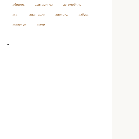
абрикос
авитаминоз
автомобиль
агат
адаптация
аденоид
азбука
аквариум
актер