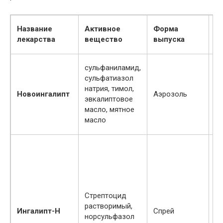
Название
Активное
Форма
П
лекарства
вещество
выпуска
сульфаниламид,
сульфатиазол
Ги
натрия, тимол,
Новоингалипт
Аэрозоль
к
эвкалиптовое
пр
масло, мятное
масло
П
чу
к
Стрептоцид
пр
растворимый,
Ингалипт-Н
Спрей
то
норсульфазол
ал