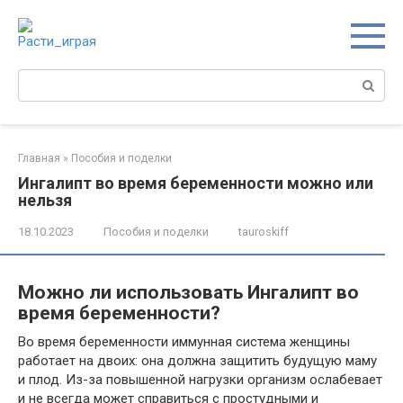
Перейти
к
контенту
Поиск:
Главная
»
Пособия и поделки
Ингалипт во время беременности можно или
нельзя
18.10.2023
Пособия и поделки
tauroskiff
Можно ли использовать Ингалипт во
время беременности?
Во время беременности иммунная система женщины
работает на двоих: она должна защитить будущую маму
и плод. Из-за повышенной нагрузки организм ослабевает
и не всегда может справиться с простудными и