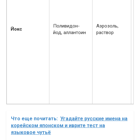
щ
д
с
Поливидон-
Аэрозоль,
не
Йокс
йод, аллантоин
раствор
н
по
ди
ма
те
и
ра
в 
на
пр
ле
Что еще почитать:
Угадайте русские имена на
корейском японском и иврите тест на
языковое чутьё