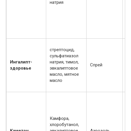
натрия
на
Вз
др
П
стрептоцид,
чу
сульфатиазол
по
Ингалипт-
натрия, тимол,
ле
Спрей
здоровье
эвкалиптовое
ре
масло, мятное
ле
масло
бе
ла
Камфора,
П
хлоробутанол,
чу
Каметон
эвкалиптовое
Аэрозоль
к