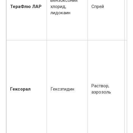
Бензоксония
а
ТераФлю ЛАР
хлорид,
Спрей
со
лидокаин
бе
гр
вс
до
И
ги
Раствор,
Гексорал
Гексэтидин
к
аэрозоль
пр
ле