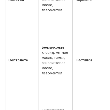
масло,
пр
левоментол
5 
П
чу
Бензалкония
к
хлорид, мятное
пр
масло, тимол,
ла
Септолете
Пастилки
эвкалиптовое
га
масло,
с
левоментол
м
гл
де
П
чу
к
пр