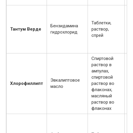
Де
Таблетки,
Бензидамина
фе
Тантум Верде
раствор,
гидрохлорид
ал
спрей
н
Спиртовой
раствор в
ампулах,
И
спиртовой
Эвкалиптовое
н
Хлорофиллипт
раствор во
масло
пр
флаконах,
ле
масляный
раствор во
флаконах
П