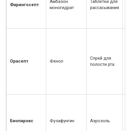
Амбазон
Таблетки для
Фарингосепт
чу
моногидрат
рассасывания
пр
П
и
чу
Спрей для
Орасепт
Фенол
к
полости рта
пр
фу
по
П
чу
ак
Биопарокс
Фузафунгин
Аэрозоль
и
ве