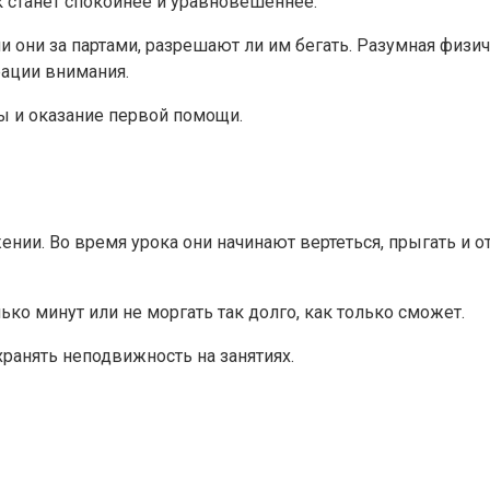
к станет спокойнее и уравновешеннее.
 ли они за партами, разрешают ли им бегать. Разумная физ
рации внимания.
ы и оказание первой помощи.
и. Во время урока они начинают вертеться, прыгать и отв
ько минут или не моргать так долго, как только сможет.
хранять неподвижность на занятиях.