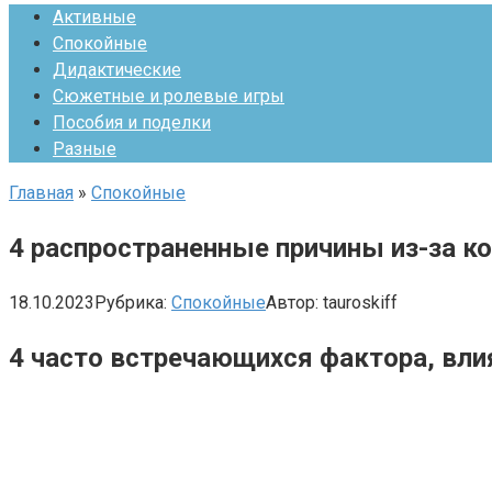
Активные
Спокойные
Дидактические
Сюжетные и ролевые игры
Пособия и поделки
Разные
Главная
»
Спокойные
4 распространенные причины из-за к
18.10.2023
Рубрика:
Спокойные
Автор:
tauroskiff
4 часто встречающихся фактора, вли