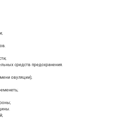
и;
ов.
ти;
ельных средств предохранения.
мени овуляции);
ременеть;
роны;
щины.
й;