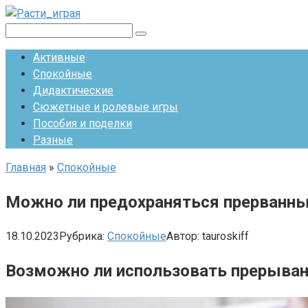
Перейти
к
Поиск:
контенту
Активные
Спокойные
Дидактические
Сюжетные и ролевые игры
Пособия и поделки
Разные
Главная
»
Спокойные
Можно ли предохраняться прерванн
18.10.2023
Рубрика:
Спокойные
Автор:
tauroskiff
Возможно ли использовать прерывани