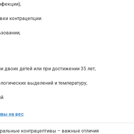
нфекции);
вки контрацепции.
зовании;
 двоих детей или при достижении 35 лет;
ологических выделений и температуру;
й.
вы на вес
оральные контрацептивы – важные отличия