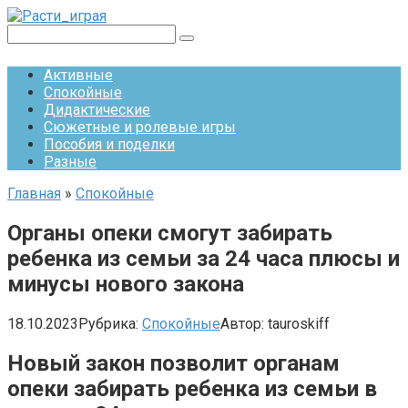
Перейти
к
Поиск:
контенту
Активные
Спокойные
Дидактические
Сюжетные и ролевые игры
Пособия и поделки
Разные
Главная
»
Спокойные
Органы опеки смогут забирать
ребенка из семьи за 24 часа плюсы и
минусы нового закона
18.10.2023
Рубрика:
Спокойные
Автор:
tauroskiff
Новый закон позволит органам
опеки забирать ребенка из семьи в