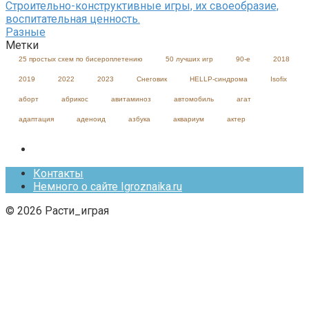
Строительно-конструктивные игры, их своеобразие,
воспитательная ценность.
Разные
Метки
25 простых схем по бисероплетению
50 лучших игр
90-е
2018
2019
2022
2023
Cнеговик
HELLP-синдрома
Isofix
аборт
абрикос
авитаминоз
автомобиль
агат
адаптация
аденоид
азбука
аквариум
актер
Контакты
Немного о сайте Igroznaika.ru
© 2026 Расти_играя