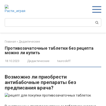
Перейти
к
контенту
Поиск:
Главная
»
Дидактические
Противозачаточные таблетки без рецепта
можно ли купить
18.10.2023
Дидактические
tauroskiff
Возможно ли приобрести
антибабочные препараты без
предписания врача?