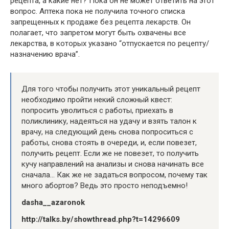
рецепта, а какие нет? Пока он не может ответить на этот
вопрос. Аптека пока не получила точного списка
запрещенных к продаже без рецепта лекарств. Он
полагает, что запретом могут быть охвачены все
лекарства, в которых указано “отпускается по рецепту/
назначению врача”.
Для того чтобы получить этот уникальный рецепт
необходимо пройти некий сложный квест:
попросить уволиться с работы, приехать в
поликлинику, надеяться на удачу и взять талон к
врачу, на следующий день снова попроситься с
работы, снова стоять в очереди, и, если повезет,
получить рецепт. Если же не повезет, то получить
кучу направлений на анализы и снова начинать все
сначала… Как же не задаться вопросом, почему так
много абортов? Ведь это просто неподъемно!
dasha__azaronok
http://talks.by/showthread.php?t=14296609