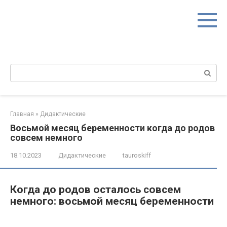
Перейти
к
контенту
Поиск:
Главная
»
Дидактические
Восьмой месяц беременности когда до родов
совсем немного
18.10.2023
Дидактические
tauroskiff
Когда до родов осталось совсем
немного: восьмой месяц беременности