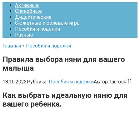
Активные
Спокойные
Дидактические
Сюжетные и ролевые игры
Пособия и поделки
Разные
Главная
»
Пособия и поделки
Правила выбора няни для вашего
малыша
18.10.2023
Рубрика:
Пособия и поделки
Автор:
tauroskiff
Как выбрать идеальную няню для
вашего ребенка.